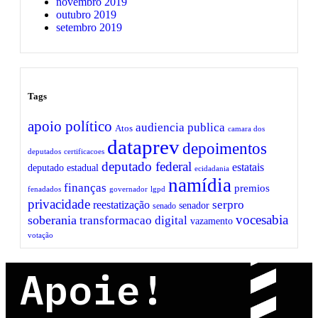
novembro 2019
outubro 2019
setembro 2019
Tags
apoio político
audiencia publica
Atos
camara dos
dataprev
depoimentos
deputados
certificacoes
deputado federal
estatais
deputado estadual
ecidadania
namídia
finanças
premios
fenadados
governador
lgpd
privacidade
serpro
reestatização
senador
senado
vocesabia
soberania
transformacao digital
vazamento
votação
Apoie!