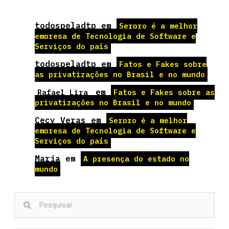
todospeladtp
em
Serpro é a melhor
empresa de Tecnologia de Software e
Serviços do país
todospeladtp
em
Fatos e Fakes sobre
as privatizações no Brasil e no mundo
em
Rafael Lira
Fatos e Fakes sobre as
privatizações no Brasil e no mundo
Cecy Veras
em
Serpro é a melhor
empresa de Tecnologia de Software e
Serviços do país
Maria
em
A presença do estado no
mundo