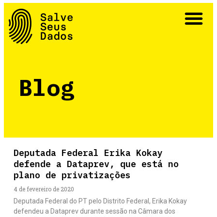
A Campanha #SalveSeusDados
Por que não privatizar?
As Aventuras de Sr. e Sra. Super Dados
Blog
Deputada Federal Erika Kokay
defende a Dataprev, que está no
plano de privatizações
4 de fevereiro de 2020
Deputada Federal do PT pelo Distrito Federal, Erika Kokay
defendeu a Dataprev durante sessão na Câmara dos