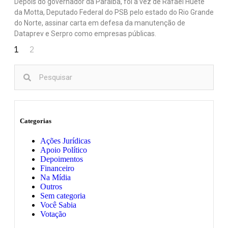
Depois do governador da Paraíba, foi a vez de Rafael Huete
da Motta, Deputado Federal do PSB pelo estado do Rio Grande
do Norte, assinar carta em defesa da manutenção de
Dataprev e Serpro como empresas públicas.
1
2
Categorias
Ações Jurídicas
Apoio Político
Depoimentos
Financeiro
Na Mídia
Outros
Sem categoria
Você Sabia
Votação