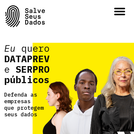
A Campanha #SalveSeusDados
Por que não privatizar?
As Aventuras de Sr. e Sra. Super Dados
Eu
quero
DATAPREV
e
SERPRO
públicos
Defenda as
empresas
que protegem
seus dados