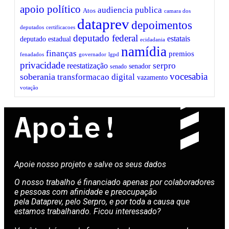
apoio político
audiencia publica
Atos
camara dos
dataprev
depoimentos
deputados
certificacoes
deputado federal
estatais
deputado estadual
ecidadania
namídia
finanças
premios
fenadados
governador
lgpd
privacidade
serpro
reestatização
senador
senado
vocesabia
soberania
transformacao digital
vazamento
votação
Apoie!
Apoie nosso projeto e salve os seus dados
O nosso trabalho é financiado apenas por colaboradores
e pessoas com afinidade e preocupação
pela Dataprev, pelo Serpro, e por toda a causa que
estamos trabalhando. Ficou interessado?