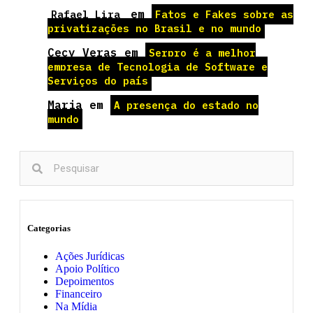
em
Rafael Lira
Fatos e Fakes sobre as
privatizações no Brasil e no mundo
Cecy Veras
em
Serpro é a melhor
empresa de Tecnologia de Software e
Serviços do país
Maria
em
A presença do estado no
mundo
Categorias
Ações Jurídicas
Apoio Político
Depoimentos
Financeiro
Na Mídia