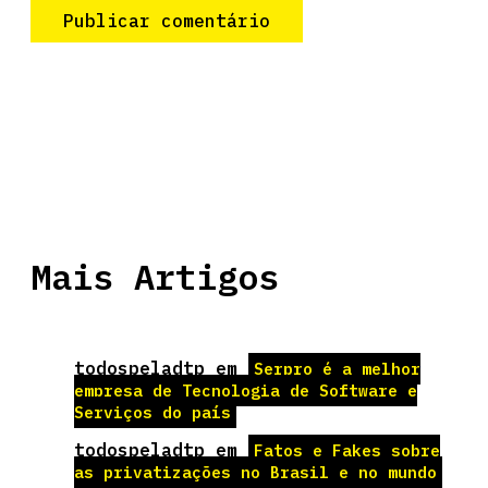
Mais Artigos
todospeladtp
em
Serpro é a melhor
empresa de Tecnologia de Software e
Serviços do país
todospeladtp
em
Fatos e Fakes sobre
as privatizações no Brasil e no mundo