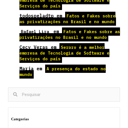
empresa de Tecnologia de Software e
Serviços do país
todospeladtp
em
Fatos e Fakes sobre
as privatizações no Brasil e no mundo
em
Rafael Lira
Fatos e Fakes sobre as
privatizações no Brasil e no mundo
Cecy Veras
em
Serpro é a melhor
empresa de Tecnologia de Software e
Serviços do país
Maria
em
A presença do estado no
mundo
Categorias