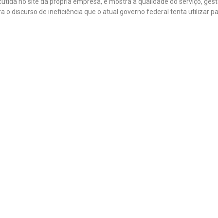
rcutida no site da própria empresa, e mostra a qualidade do serviço, gest
 o discurso de ineficiência que o atual governo federal tenta utilizar p