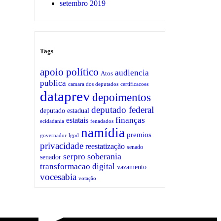
setembro 2019
Tags
apoio político
audiencia
Atos
publica
camara dos deputados
certificacoes
dataprev
depoimentos
deputado federal
deputado estadual
finanças
estatais
ecidadania
fenadados
namídia
premios
governador
lgpd
privacidade
reestatização
senado
soberania
serpro
senador
transformacao digital
vazamento
vocesabia
votação