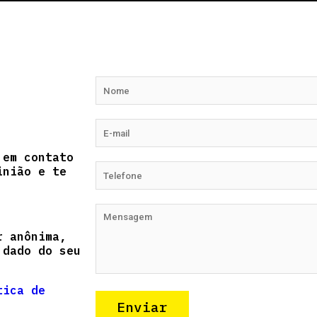
 em contato
inião e te
r anônima,
 dado do seu
tica de