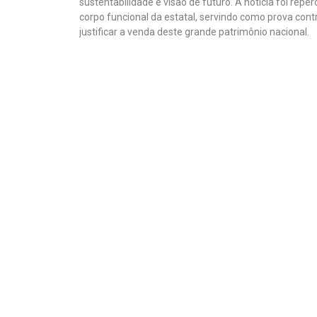
sustentabilidade e visão de futuro. A notícia foi repe
corpo funcional da estatal, servindo como prova contra
justificar a venda deste grande patrimônio nacional.