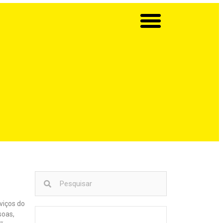
viços do
soas,