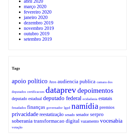
abril 2020
março 2020
fevereiro 2020
janeiro 2020
dezembro 2019
novembro 2019
outubro 2019
setembro 2019
Tags
apoio político
audiencia publica
Atos
camara dos
dataprev
depoimentos
deputados
certificacoes
deputado federal
estatais
deputado estadual
ecidadania
namídia
finanças
premios
fenadados
governador
lgpd
privacidade
serpro
reestatização
senador
senado
vocesabia
soberania
transformacao digital
vazamento
votação