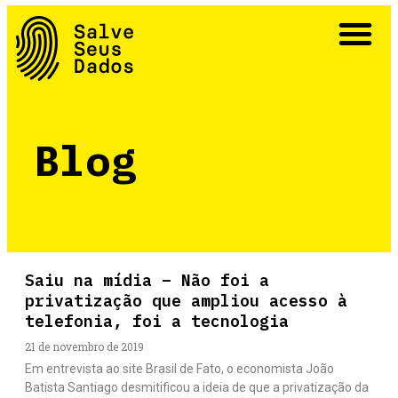
A Campanha #SalveSeusDados
Por que não privatizar?
As Aventuras de Sr. e Sra. Super Dados
Blog
Saiu na mídia – Não foi a
privatização que ampliou acesso à
telefonia, foi a tecnologia
21 de novembro de 2019
Em entrevista ao site Brasil de Fato, o economista João
Batista Santiago desmitificou a ideia de que a privatização da