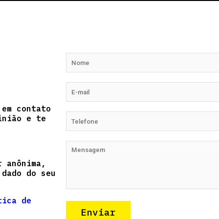
 em contato
inião e te
r anônima,
 dado do seu
tica de