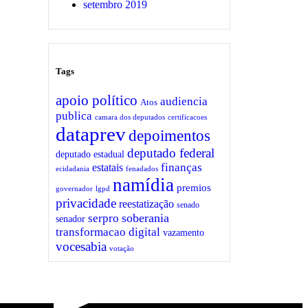
setembro 2019
Tags
apoio político
audiencia
Atos
publica
camara dos deputados
certificacoes
dataprev
depoimentos
deputado federal
deputado estadual
finanças
estatais
ecidadania
fenadados
namídia
premios
governador
lgpd
privacidade
reestatização
senado
soberania
serpro
senador
transformacao digital
vazamento
vocesabia
votação